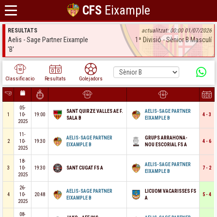
CFS
Eixample
RESULTATS
actualitzat: 00:00 01/07/2026
Aelis - Sage Partner Eixample
1ª Divisió - Sènior B Masculí
'B'
Classificacio
Resultats
Golejadors
05-
SANT QUIRZE VALLES AE F.
AELIS-SAGE PARTNER
1
10-
19:00
4 - 3
SALA B
EIXAMPLE B
2025
11-
AELIS-SAGE PARTNER
GRUPS ARRAHONA-
2
10-
19:30
4 - 6
EIXAMPLE B
NOU ESCORIAL FS A
2025
18-
AELIS-SAGE PARTNER
3
10-
19:30
SANT CUGAT FS A
7 - 2
EIXAMPLE B
2025
26-
AELIS-SAGE PARTNER
LICUOM VACARISSES FS
4
10-
20:48
5 - 4
EIXAMPLE B
A
2025
08-