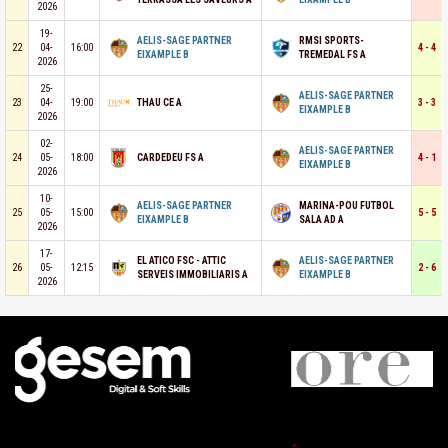
2026
19-
AELIS-SAGE PARTNER
RMSI SPORTS-
22
04-
16:00
4 - 4
EIXAMPLE B
TREMEDAL FS A
2026
25-
AELIS-SAGE PARTNER
23
04-
19:00
THAU CE A
3 - 3
EIXAMPLE B
2026
02-
AELIS-SAGE PARTNER
24
05-
18:00
CARDEDEU FS A
4 - 1
EIXAMPLE B
2026
10-
AELIS-SAGE PARTNER
MARINA-POU FUTBOL
25
05-
15:00
5 - 5
EIXAMPLE B
SALA AD A
2026
17-
EL ATICO FSC - ATTIC
AELIS-SAGE PARTNER
26
05-
12:15
2 - 6
SERVEIS IMMOBILIARIS A
EIXAMPLE B
2026