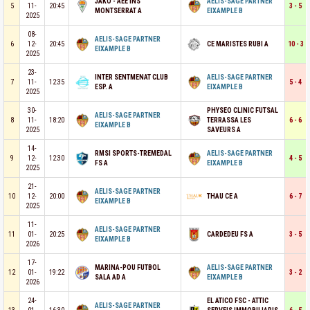
JAKO - AEE INS
AELIS-SAGE PARTNER
5
11-
20:45
3 - 5
MONTSERRAT A
EIXAMPLE B
2025
08-
AELIS-SAGE PARTNER
6
12-
20:45
CE MARISTES RUBI A
10 - 3
EIXAMPLE B
2025
23-
INTER SENTMENAT CLUB
AELIS-SAGE PARTNER
7
11-
12:35
5 - 4
ESP. A
EIXAMPLE B
2025
30-
PHYSEO CLINIC FUTSAL
AELIS-SAGE PARTNER
8
11-
18:20
TERRASSA LES
6 - 6
EIXAMPLE B
2025
SAVEURS A
14-
RMSI SPORTS-TREMEDAL
AELIS-SAGE PARTNER
9
12-
12:30
4 - 5
FS A
EIXAMPLE B
2025
21-
AELIS-SAGE PARTNER
10
12-
20:00
THAU CE A
6 - 7
EIXAMPLE B
2025
11-
AELIS-SAGE PARTNER
11
01-
20:25
CARDEDEU FS A
3 - 5
EIXAMPLE B
2026
17-
MARINA-POU FUTBOL
AELIS-SAGE PARTNER
12
01-
19:22
3 - 2
SALA AD A
EIXAMPLE B
2026
24-
EL ATICO FSC - ATTIC
AELIS-SAGE PARTNER