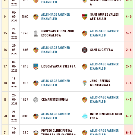
13
01-
16:30
SERVEIS IMMOBILIARIS
6 - 5
EIXAMPLE B
2026
A
08-
AELIS-SAGE PARTNER
SANT QUIRZE VALLES
14
02-
20:00
4 - 0
EIXAMPLE B
AE F. SALA B
2026
21-
GRUPS ARRAHONA-NOU
AELIS-SAGE PARTNER
15
02-
19:45
5 - 1
ESCORIAL FS A
EIXAMPLE B
2026
24-
AELIS-SAGE PARTNER
16
05-
16:05
SANT CUGAT FS A
2 - 6
EIXAMPLE B
2026
07-
AELIS-SAGE PARTNER
17
03-
18:15
LICUOM VACARISSES FS A
2 - 5
EIXAMPLE B
2026
15-
AELIS-SAGE PARTNER
JAKO - AEE INS
18
03-
18:15
3 - 6
EIXAMPLE B
MONTSERRAT A
2026
21-
AELIS-SAGE PARTNER
19
03-
18:37
CE MARISTES RUBI A
4 - 5
EIXAMPLE B
2026
29-
AELIS-SAGE PARTNER
INTER SENTMENAT CLUB
20
03-
20:00
6 - 2
EIXAMPLE B
ESP. A
2026
11-
PHYSEO CLINIC FUTSAL
AELIS-SAGE PARTNER
21
04-
19:30
8 - 3
TERRASSA LES SAVEURS A
EIXAMPLE B