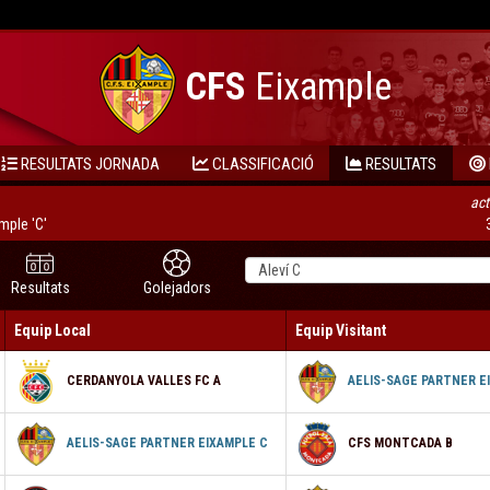
CFS
Eixample
RESULTATS JORNADA
CLASSIFICACIÓ
RESULTATS
act
mple 'C'
Resultats
Golejadors
Equip Local
Equip Visitant
CERDANYOLA VALLES FC A
AELIS-SAGE PARTNER E
AELIS-SAGE PARTNER EIXAMPLE C
CFS MONTCADA B