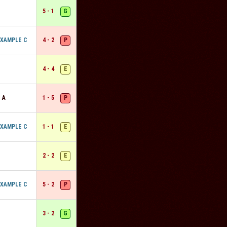
G
5 - 1
P
IXAMPLE C
4 - 2
E
4 - 4
P
 A
1 - 5
E
IXAMPLE C
1 - 1
E
2 - 2
P
IXAMPLE C
5 - 2
G
3 - 2