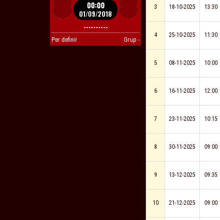
00:00
3
18-10-2025
13:30
01/09/2018
----------
4
25-10-2025
11:30
Per definir
Grup -
5
08-11-2025
10:00
6
16-11-2025
12:00
7
23-11-2025
10:15
8
30-11-2025
09:00
9
13-12-2025
09:35
10
21-12-2025
09:00