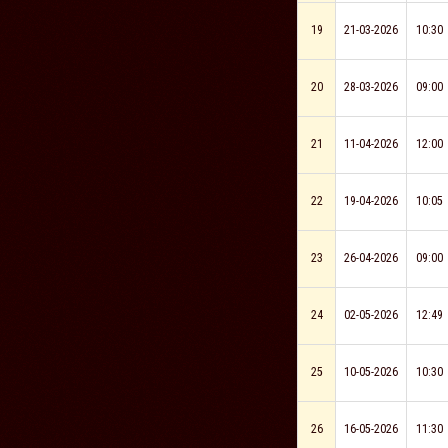
19
21-03-2026
10:30
20
28-03-2026
09:00
21
11-04-2026
12:00
22
19-04-2026
10:05
23
26-04-2026
09:00
24
02-05-2026
12:49
25
10-05-2026
10:30
26
16-05-2026
11:30