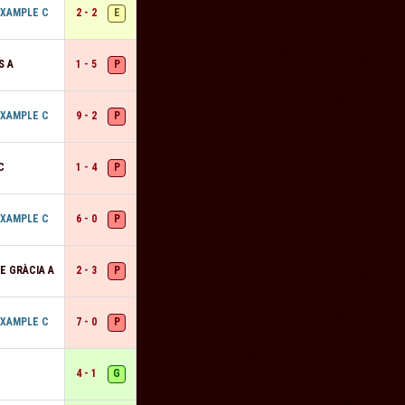
E
IXAMPLE C
2 - 2
P
S A
1 - 5
P
IXAMPLE C
9 - 2
P
C
1 - 4
P
IXAMPLE C
6 - 0
P
E GRÀCIA A
2 - 3
P
IXAMPLE C
7 - 0
G
4 - 1