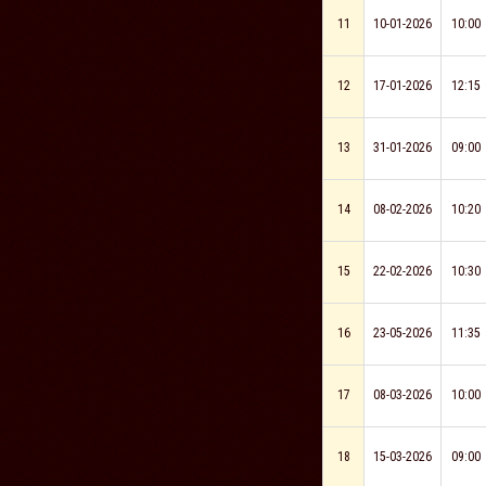
11
10-01-2026
10:00
12
17-01-2026
12:15
13
31-01-2026
09:00
14
08-02-2026
10:20
15
22-02-2026
10:30
16
23-05-2026
11:35
17
08-03-2026
10:00
18
15-03-2026
09:00