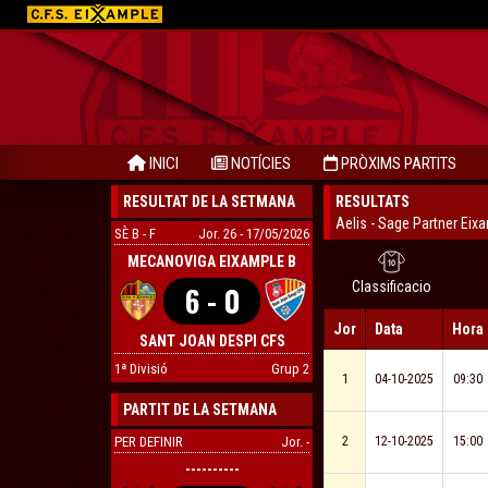
INICI
NOTÍCIES
PRÒXIMS PARTITS
RESULTAT DE LA SETMANA
RESULTATS
Aelis - Sage Partner Eixa
SÈ B - F
Jor. 26 - 17/05/2026
MECANOVIGA EIXAMPLE B
Classificacio
6 - 0
Jor
Data
Hora
SANT JOAN DESPI CFS
CUMSA A
1ª Divisió
Grup 2
1
04-10-2025
09:30
PARTIT DE LA SETMANA
PER DEFINIR
Jor. -
2
12-10-2025
15:00
----------