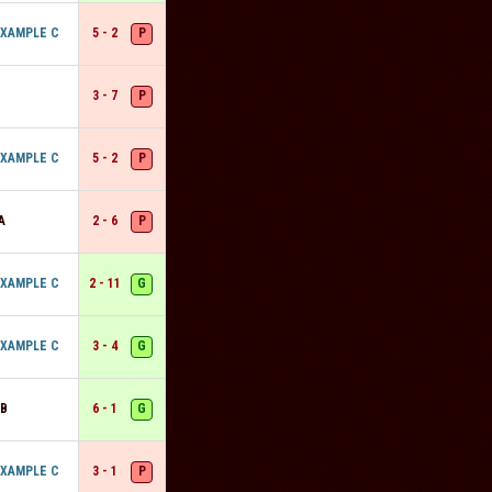
P
IXAMPLE C
5 - 2
P
3 - 7
P
IXAMPLE C
5 - 2
P
A
2 - 6
G
IXAMPLE C
2 - 11
G
IXAMPLE C
3 - 4
G
 B
6 - 1
P
IXAMPLE C
3 - 1