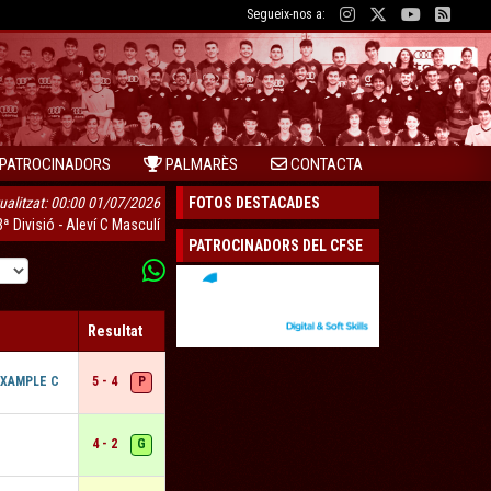
Segueix-nos a:
PATROCINADORS
PALMARÈS
CONTACTA
ualitzat: 00:00 01/07/2026
FOTOS DESTACADES
3ª Divisió - Aleví C Masculí
PATROCINADORS DEL CFSE
Resultat
P
IXAMPLE C
5 - 4
G
4 - 2