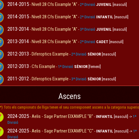
2014-2015
Nivell 28 Cfs Eixample "A"
-
-
2ª Divisió
JUVENIL
[masculí]
2014-2015
Nivell 28 Cfs Eixample "A"
-
-
2ª Divisió
INFANTIL
[masculí]
2013-2014
Nivell 28 Cfs Eixample "A"
-
-
3ª Divisió
JUVENIL
[masculí]
2013-2014
Nivell 28 Cfs Eixample "A"
-
-
2ª Divisió
CADET
[masculí]
2012-2013
Diferoptics Eixample
-
-
2ª Divisió
SÈNIOR
[masculí]
2012-2013
Cfs Eixample
-
-
1ª Divisió
SÈNIOR
[femení]
2011-2012
Diferoptics Eixample
-
-
3ª Divisió
SÈNIOR
[masculí]
Ascens
(*) Tots els campionats de lliga tenen el seu corresponent ascens a la categoria superio
2024-2025
Aelis - Sage Partner EIXAMPLE "B"
-
-
INFANTIL
[masculí] ->
1ª
Divisió
2024-2025
Aelis - Sage Partner EIXAMPLE "C"
-
-
INFANTIL
[masculí] ->
1ª
Divisió