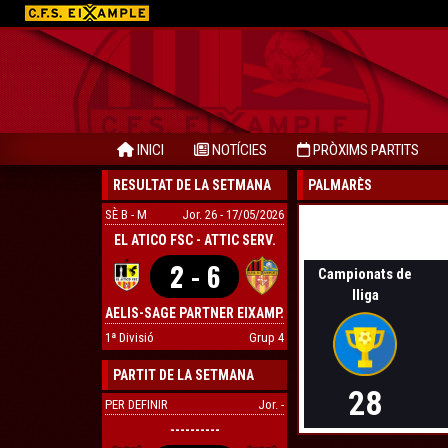
INICI
NOTÍCIES
PRÒXIMS PARTITS
RESULTAT DE LA SETMANA
PALMARÈS
SÈ B - M
Jor. 26 - 17/05/2026
EL ATICO FSC - ATTIC SERV.
2 - 6
Campionats de
lliga
AELIS-SAGE PARTNER EIXAMP.
1ª Divisió
Grup 4
PARTIT DE LA SETMANA
28
PER DEFINIR
Jor. -
----------