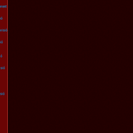
erent
ió
ivisió
ió
ió
isió
isió