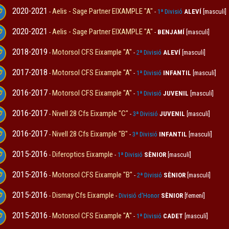
2020-2021
Aelis - Sage Partner EIXAMPLE "A"
-
-
1ª Divisió
ALEVÍ
[masculí]
2020-2021
Aelis - Sage Partner EIXAMPLE "A"
-
-
BENJAMÍ
[masculí]
2018-2019
Motorsol CFS Eixample "A"
-
-
2ª Divisió
ALEVÍ
[masculí]
2017-2018
Motorsol CFS Eixample "A"
-
-
1ª Divisió
INFANTIL
[masculí]
2016-2017
Motorsol CFS Eixample "A"
-
-
1ª Divisió
JUVENIL
[masculí]
2016-2017
Nivell 28 Cfs Eixample "C"
-
-
3ª Divisió
JUVENIL
[masculí]
2016-2017
Nivell 28 Cfs Eixample "B"
-
-
3ª Divisió
INFANTIL
[masculí]
2015-2016
Diferoptics Eixample
-
-
1ª Divisió
SÈNIOR
[masculí]
2015-2016
Motorsol CFS Eixample "B"
-
-
2ª Divisió
SÈNIOR
[masculí]
2015-2016
Dismay Cfs Eixample
-
-
Divisió d'Honor
SÈNIOR
[femení]
2015-2016
Motorsol CFS Eixample "A"
-
-
1ª Divisió
CADET
[masculí]