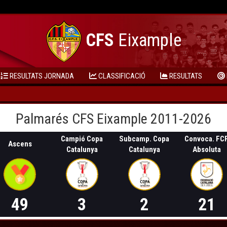
CFS
Eixample
RESULTATS JORNADA
CLASSIFICACIÓ
RESULTATS
Palmarés CFS Eixample 2011-2026
Campió Copa
Subcamp. Copa
Convoca. FC
Ascens
Catalunya
Catalunya
Absoluta
49
3
2
21