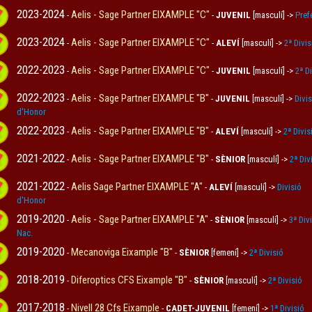
2023-2024
Aelis - Sage Partner EIXAMPLE "C"
-
-
JUVENIL
[masculí] ->
Pref
2023-2024
Aelis - Sage Partner EIXAMPLE "C"
-
-
ALEVÍ
[masculí] ->
2ª Divis
2022-2023
Aelis - Sage Partner EIXAMPLE "C"
-
-
JUVENIL
[masculí] ->
2ª D
2022-2023
Aelis - Sage Partner EIXAMPLE "B"
-
-
JUVENIL
[masculí] ->
Divis
d'Honor
2022-2023
Aelis - Sage Partner EIXAMPLE "B"
-
-
ALEVÍ
[masculí] ->
2ª Divis
2021-2022
Aelis - Sage Partner EIXAMPLE "B"
-
-
SÈNIOR
[masculí] ->
2ª Div
2021-2022
Aelis Sage Partner EIXAMPLE "A"
-
-
ALEVÍ
[masculí] ->
Divisió
d'Honor
2019-2020
Aelis - Sage Partner EIXAMPLE "A"
-
-
SÈNIOR
[masculí] ->
3ª Div
Nac.
2019-2020
Mecanoviga Eixample "B"
-
-
SÈNIOR
[femení] ->
2ª Divisió
2018-2019
Diferoptics CFS Eixample "B"
-
-
SÈNIOR
[masculí] ->
2ª Divisió
2017-2018
Nivell 28 Cfs Eixample
-
-
CADET-JUVENIL
[femení] ->
1ª Divisió