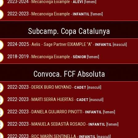
2023-2024
Mecanoviga Eixample
-
-
ALEVÍ
[femení]
2022-2023
Mecanoviga Eixample
-
-
INFANTIL
[femení]
Subcamp. Copa Catalunya
2024-2025
Aelis - Sage Partner EIXAMPLE "A"
-
-
INFANTIL
[masculí]
2018-2019
Mecanoviga Eixample
-
-
SÈNIOR
[femení]
Convoca. FCF Absoluta
2022-2023
DEREK BURO MOYANO
-
-
CADET
[masculí]
2022-2023
MARTI SERRA HUERTAS
-
-
CADET
[masculí]
2022-2023
DANIELA GUIJARRO PINOTTI
-
-
INFANTIL
[femení]
2022-2023
MANUELA SEBASTIÀ ROSADO
-
-
INFANTIL
[femení]
2022-2023
ROC MARÍN SENTINELLA
-
-
INFANTIL
[masculí]