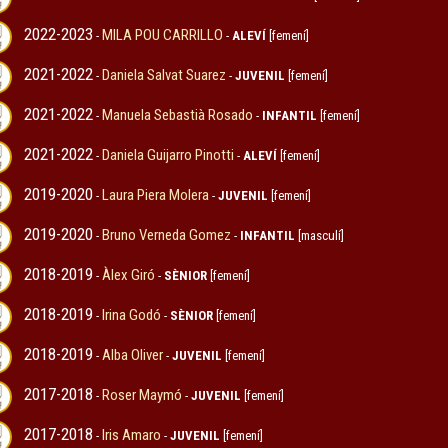
2022-2023
MILA POU CARRILLO
-
-
ALEVÍ
[femení]
2021-2022
Daniela Salvat Suarez
-
-
JUVENIL
[femení]
2021-2022
Manuela Sebastià Rosado
-
-
INFANTIL
[femení]
2021-2022
Daniela Guijarro Pinotti
-
-
ALEVÍ
[femení]
2019-2020
Laura Piera Molera
-
-
JUVENIL
[femení]
2019-2020
Bruno Verneda Gomez
-
-
INFANTIL
[masculí]
2018-2019
Àlex Giró
-
-
SÈNIOR
[femení]
2018-2019
Irina Godó
-
-
SÈNIOR
[femení]
2018-2019
Alba Oliver
-
-
JUVENIL
[femení]
2017-2018
Roser Maymó
-
-
JUVENIL
[femení]
2017-2018
Iris Amaro
-
-
JUVENIL
[femení]