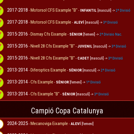
2017-2018
Motorsol CFS Eixample "B"
-
-
INFANTIL
[masculí] ->
2ª Divisió
2017-2018
Motorsol CFS Eixample
-
-
ALEVÍ
[masculí] ->
3ª Divisió
2015-2016
Dismay Cfs Eixample
-
-
SÈNIOR
[femení] ->
2ª Divisio Nac.
2015-2016
Nivell 28 Cfs Eixample "B"
-
-
JUVENIL
[masculí] ->
3ª Divisió
2015-2016
Nivell 28 Cfs Eixample "B"
-
-
CADET
[masculí] ->
3ª Divisió
2013-2014
Diferoptics Eixample
-
-
SÈNIOR
[masculí] ->
2ª Divisió
2013-2014
Cfs Eixample
-
-
SÈNIOR
[femení] ->
1ª Divisió
2013-2014
Cfs Eixample "B"
-
-
SÈNIOR
[masculí] ->
3ª Divisió
Campió Copa Catalunya
2024-2025
Mecanoviga Eixample
-
-
ALEVÍ
[femení]