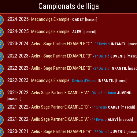
Campionats de lliga
2024-2025
Mecanoviga Eixample
-
-
CADET
[femení]
2024-2025
Mecanoviga Eixample
-
-
ALEVÍ
[femení]
2023-2024
Aelis - Sage Partner EIXAMPLE "C"
-
-
3ª Divisió
INFANTIL
[masc
2022-2023
Aelis - Sage Partner EIXAMPLE "B"
-
-
1ª Divisió
JUVENIL
[mascu
2022-2023
Aelis - Sage Partner EIXAMPLE "B"
-
-
2ª Divisió
INFANTIL
[masc
2022-2023
Mecanoviga Eixample
-
-
Divisió d'Honor
INFANTIL
[femení]
2021-2022
Aelis Sage Partner EIXAMPLE "A"
-
-
Divisió d'Honor
JUVENIL
[masculí]
2021-2022
Aelis Sage Partner EIXAMPLE "B"
-
-
1ª Divisió
CADET
[masculí]
2021-2022
Aelis Sage Partner EIXAMPLE "A"
-
-
1ª Divisió
ALEVÍ
[masculí]
2020-2021
Aelis - Sage Partner EIXAMPLE "B"
-
-
2ª Divisió
JUVENIL
[mascu