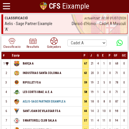
CFS
Eixample
CLASSIFICACIÓ
actualitzat: 00:00 01/07/2026
Aelis - Sage Partner Eixample
Divisió d'Honor - Cadet A Masculí
'A'
Classificacio
Resultats
Golejadors
#
Equip
P
J
G
E
P
GF
GC
1
67
21
4
1
0
68
0
BARÇA A
2
63
20
3
3
0
71
0
INDUSTRIAS SANTA COLOMA A
3
59
19
2
5
0
78
0
RIPOLLET FS A
4
58
19
1
6
0
71
0
LES CORTS UBAE. A.E. A
5
54
18
0
8
0
87
0
AELIS-SAGE PARTNER EIXAMPLE A
6
44
14
2
10
0
98
0
SANT JOAN DE VILASSAR FS A
7
37
11
4
11
0
94
0
5 MARTORELL CLUB SALA A