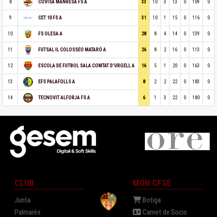
8
33
10
3
13
0
109
0
COVISA MANRESA FS A
9
31
10
1
15
0
116
0
CET 10 FS A
10
28
8
4
14
0
139
0
FS OLESA A
11
26
8
2
16
0
113
0
FUTSAL IL COLOSSEO MATARÓ A
12
16
5
1
20
0
163
0
ESCOLA DE FUTBOL SALA COMTAT D'URGELL A
13
8
2
2
22
0
183
0
EFS PALAFOLLS A
14
6
1
3
22
0
180
0
TECNOVIT ALFORJA FS A
CLUB
MÓN CFSE
Junta
Botiga
Palmarès
Carnet de Socis