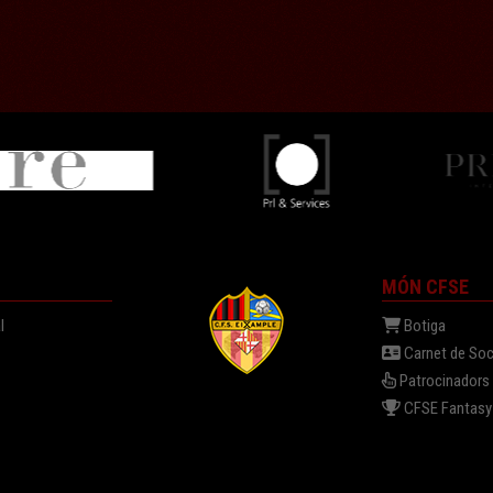
MÓN CFSE
l
Botiga
Carnet de Soc
Patrocinadors
a
CFSE Fantasy