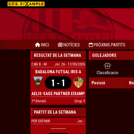
INICI
NOTÍCIES
PRÒXIMS PARTITS
RESULTAT DE LA SETMANA
GOLEJADORS
CAD B - M
Jor. 26 - 17/05/2026
BADALONA FUTSAL IRIS A
Classificacio
1 - 1
Posició
No
AELIS-SAGE PARTNER EIXAMP.
1ª Divisió
Grup 5
PARTIT DE LA SETMANA
PER DEFINIR
Jor. -
----------