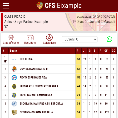
CFS
Eixample
CLASSIFICACIÓ
actualitzat: 00:00 01/07/2026
Aelis - Sage Partner Eixample
1ª Divisió - Juvenil C Masculí
'C'
Classificacio
Resultats
Golejadors
#
Equip
P
J
G
E
P
GF
GC
1
58
19
1
4
0
85
0
CET 10 FS A
2
53
17
2
5
0
95
0
COVISA MANRESA F.S. B
3
50
16
2
6
0
83
0
PENYA ESPLUGUES AE A
4
44
14
2
8
0
92
0
FUTSAL ATHLETIC VILATORRADA A
5
39
12
3
9
0
141
0
ESPAI TXOKO FS MONTBUI A
6
36
11
3
10
0
101
0
ESCOLA DAINA ISARD ASS. ESPORT. A
7
34
11
1
12
0
127
0
CE SANTA COLOMA FUTSAL A