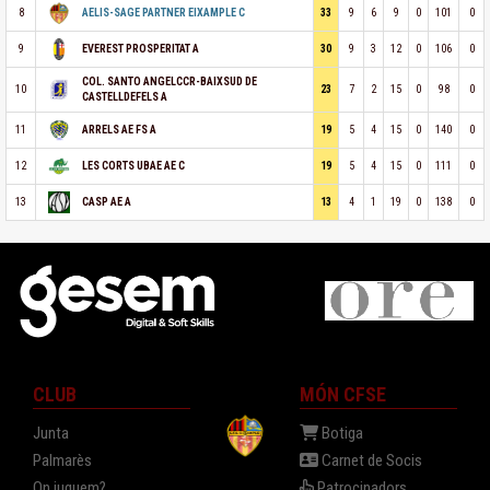
8
33
9
6
9
0
101
0
AELIS-SAGE PARTNER EIXAMPLE C
9
30
9
3
12
0
106
0
EVEREST PROSPERITAT A
COL. SANTO ANGELCCR-BAIXSUD DE
10
23
7
2
15
0
98
0
CASTELLDEFELS A
11
19
5
4
15
0
140
0
ARRELS AE FS A
12
19
5
4
15
0
111
0
LES CORTS UBAE AE C
13
13
4
1
19
0
138
0
CASP AE A
CLUB
MÓN CFSE
Junta
Botiga
Palmarès
Carnet de Socis
On juguem?
Patrocinadors