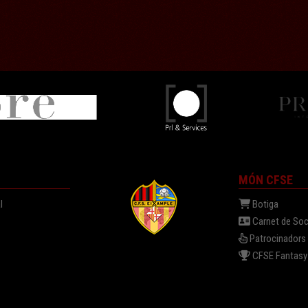
MÓN CFSE
l
Botiga
Carnet de Soc
Patrocinadors
a
CFSE Fantasy