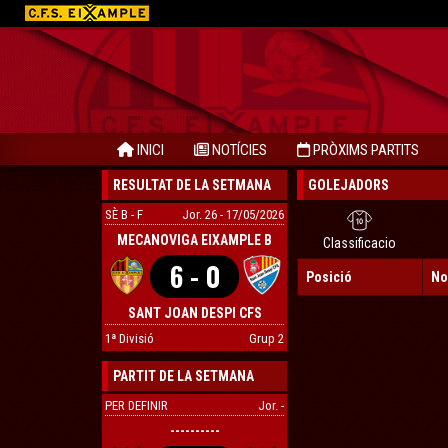
INICI
NOTÍCIES
PRÒXIMS PARTITS
RESULTAT DE LA SETMANA
GOLEJADORS
SÈ B - F
Jor. 26 - 17/05/2026
MECANOVIGA EIXAMPLE B
Classificacio
6 - 0
Posició
No
SANT JOAN DESPI CFS
CUMSA A
1ª Divisió
Grup 2
PARTIT DE LA SETMANA
PER DEFINIR
Jor. -
----------