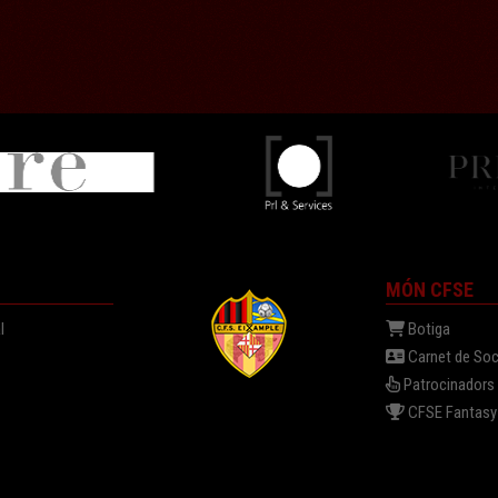
MÓN CFSE
l
Botiga
Carnet de Soc
Patrocinadors
a
CFSE Fantasy