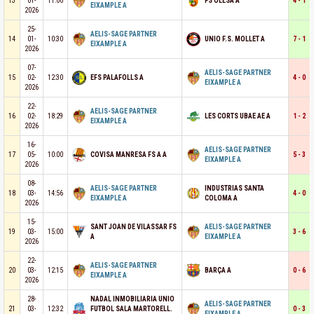
13
01-
11:00
FS OLESA A
4 - 1
EIXAMPLE A
2026
25-
AELIS-SAGE PARTNER
14
01-
10:30
UNIO F.S. MOLLET A
7 - 1
EIXAMPLE A
2026
07-
AELIS-SAGE PARTNER
15
02-
12:30
EFS PALAFOLLS A
4 - 0
EIXAMPLE A
2026
22-
AELIS-SAGE PARTNER
16
02-
18:29
LES CORTS UBAE AE A
1 - 2
EIXAMPLE A
2026
16-
AELIS-SAGE PARTNER
17
05-
10:00
COVISA MANRESA FS A A
5 - 3
EIXAMPLE A
2026
08-
AELIS-SAGE PARTNER
INDUSTRIAS SANTA
18
03-
14:56
4 - 0
EIXAMPLE A
COLOMA A
2026
15-
SANT JOAN DE VILASSAR FS
AELIS-SAGE PARTNER
19
03-
15:00
3 - 6
A
EIXAMPLE A
2026
22-
AELIS-SAGE PARTNER
20
03-
12:15
BARÇA A
0 - 6
EIXAMPLE A
2026
28-
NADAL INMOBILIARIA UNIO
AELIS-SAGE PARTNER
21
03-
12:32
FUTBOL SALA MARTORELL.
0 - 3
EIXAMPLE A