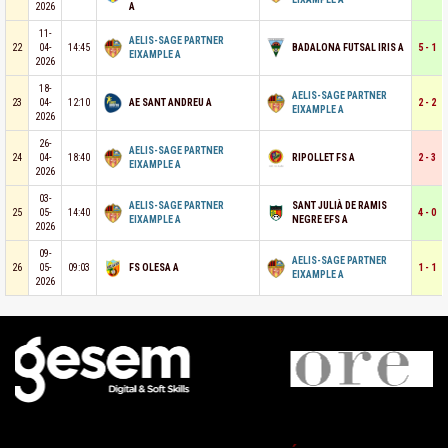
2026
A
11-
AELIS-SAGE PARTNER
22
04-
14:45
BADALONA FUTSAL IRIS A
5 - 1
EIXAMPLE A
2026
18-
AELIS-SAGE PARTNER
23
04-
12:10
AE SANT ANDREU A
2 - 2
EIXAMPLE A
2026
26-
AELIS-SAGE PARTNER
24
04-
18:40
RIPOLLET FS A
2 - 3
EIXAMPLE A
2026
03-
AELIS-SAGE PARTNER
SANT JULIÀ DE RAMIS
25
05-
14:40
4 - 0
EIXAMPLE A
NEGRE EFS A
2026
09-
AELIS-SAGE PARTNER
26
05-
09:03
FS OLESA A
1 - 1
EIXAMPLE A
2026