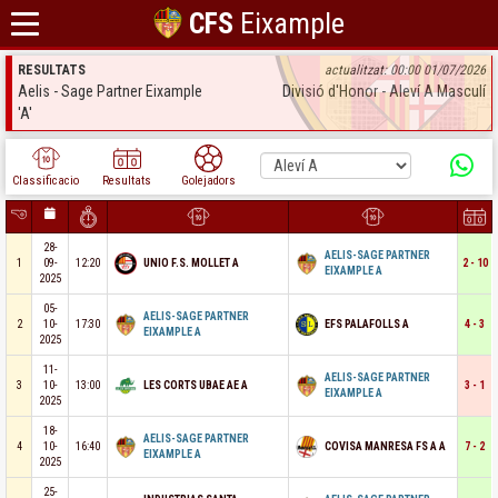
CFS
Eixample
RESULTATS
actualitzat: 00:00 01/07/2026
Aelis - Sage Partner Eixample
Divisió d'Honor - Aleví A Masculí
'A'
Classificacio
Resultats
Golejadors
28-
AELIS-SAGE PARTNER
1
09-
12:20
UNIO F.S. MOLLET A
2 - 10
EIXAMPLE A
2025
05-
AELIS-SAGE PARTNER
2
10-
17:30
EFS PALAFOLLS A
4 - 3
EIXAMPLE A
2025
11-
AELIS-SAGE PARTNER
3
10-
13:00
LES CORTS UBAE AE A
3 - 1
EIXAMPLE A
2025
18-
AELIS-SAGE PARTNER
4
10-
16:40
COVISA MANRESA FS A A
7 - 2
EIXAMPLE A
2025
25-