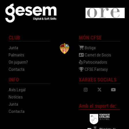
CLUB
MÓN CFSE
Junta
Botiga
Palmarès
Carnet de Socis
On juguem?
Patrocinadors
Contacta
CFSE Fantasy
INFO
XARXES SOCIALS
Avís Legal
Notícies
Junta
Amb el suport de:
Contacta