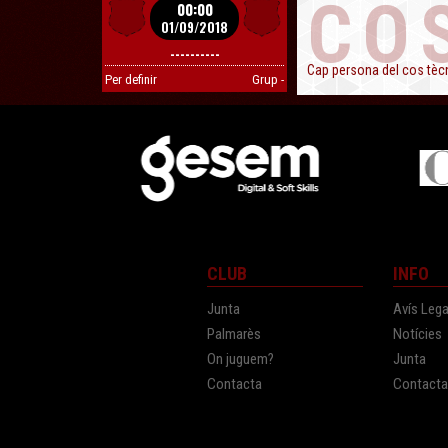
CO
00:00
01/09/2018
----------
Cap persona del cos tècni
Per definir
Grup -
CLUB
INFO
Junta
Avís Lega
Palmarès
Notícies
On juguem?
Junta
Contacta
Contact