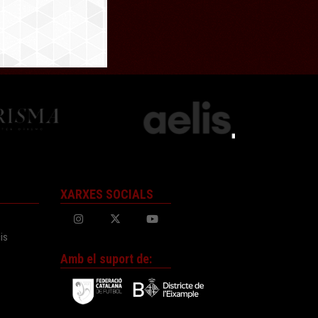
XARXES SOCIALS
is
Amb el suport de: