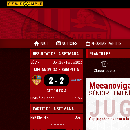
INICI
NOTÍCIES
PRÒXIMS PARTITS
RESULTAT DE LA SETMANA
PLANTILLES
SÈ A - F
Jor. 26 - 16/05/2026
MECANOVIGA EIXAMPLE A
Classificacio
2 - 2
Mecanoviga
CET 10 FS A
SÈNIOR FEMENÍ 
JU
Divisió d'Honor
Grup 2
PARTIT DE LA SETMANA
PER DEFINIR
Jor. -
Cap jugador insertat a la 
----------