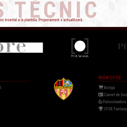
S TÈCNIC
c insertat a la plantilla. Properament s'actualitzarà.
MÓN CFSE
l
Botiga
Carnet de Soc
Patrocinadors
a
CFSE Fantasy