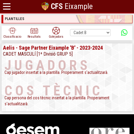
CFS
Eixample
PLANTILLES
Classificacio
Resultats
Golejadors
Aelis - Sage Partner Eixample 'B' - 2023-2024
CADET MASCULÍ [1ª Divisió GRUP 5]
JUGADORS
Cap jugador insertat a la plantilla. Properament s'actualitzarà.
COS TÈCNIC
Cap persona del cos tècnic insertat a la plantilla. Properament
s'actualitzarà.