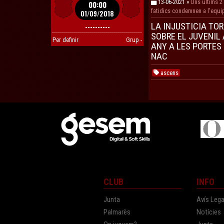
13-06-2021 »
Uns ultims 2 
00:00
fatidics condemnen a l'equi
01/09/2018
asolir la màxima categoria 
LA INJUSTICIA TO
----------
SOBRE EL JUVENIL 
Per definir
Grup -
ANY A LES PORTES
NAC
ascens
CLUB
INFO
Junta
Avís Lega
Palmarès
Notícies