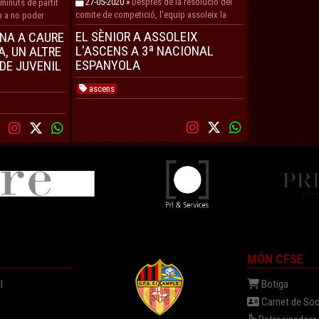
27-05-2020 »
Després de la resolució del
minuts de partit
comite de competició, l'equip assoleix la
p a no poder
plaça a la categoria Espanyola
Nacional
EL SÈNIOR A ASSOLEIX
RNA A CAURE
L'ASCENS A 3ª NACIONAL
A, UN ALTRE
ESPANYOLA
 DE JUVENIL
ascens
MÓN CFSE
l
Botiga
Carnet de Soc