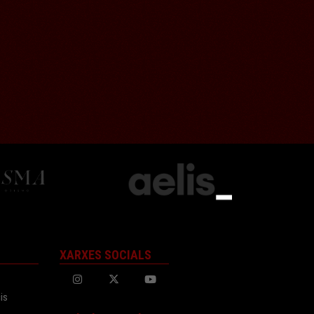
XARXES SOCIALS
is