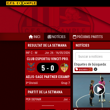
INICI
NOTÍCIES
PRÒXIMS PARTITS
RESULTAT DE LA SETMANA
NOTÍCIES
INF C - M
Jor. 26 - 16/05/2026
CLUB ESPORTIU VINCIT-PRO.
Etiquetes de búsqueda:
5 - 0
ascens
(2)
AELIS-SAGE PARTNER EIXAMP.
3ª Divisió
Grup 7
PARTIT DE LA SETMANA
PER DEFINIR
Jor. -
----------