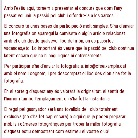
Amb l'estiu aquí, tornem a presentar el concurs que com l'any
passat vol unir la passió pel club i difondre-la a les xarxes.
El concurs té unes bases de participació molt simples. S'ha d'enviar
una fotografia on aparegui la camiseta o algún article relacionat
amb el club desde qualsevol lloc del món, on es passi les
vacances,etc. Lo important és veure que la passió pel club continua
latent encara que no hi hagi lligues ni entrenaments.
Per participar s'ha d'enviar la fotografia a:
info@cfseixample.cat
amb el nom i cognom, i per descomptat el lloc des d'on s'ha fet la
fotografia.
En el sorteig d'aquest any és valorarà la originalitat, el sentit de
l'humor i també l'emplaçament on s'ha fet la instantània.
El regal pel guanyador serà una tovallola del club totalment
exclusiva (no s'ha fet cap encara) o sigui que ja podeu preparar
mòbils i càmeres fotogràfiques per trobar la millor fotografia
d'aquest estiu demostrant com estimeu el vostre club!