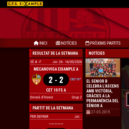
INICI
NOTÍCIES
PRÒXIMS PARTITS
RESULTAT DE LA SETMANA
NOTÍCIES
SÈ A - F
Jor. 26 - 16/05/2026
MECANOVIGA EIXAMPLE A
2 - 2
EL SENIOR B
CELEBRA L'ASCENS
CET 10 FS A
AMB VICTÒRIA,
GRÀCIES A LA
Divisió d'Honor
Grup 2
PERMANÈNCIA DEL
SÈNIOR A
PARTIT DE LA SETMANA
27-05-2019
PER DEFINIR
Jor. -
----------