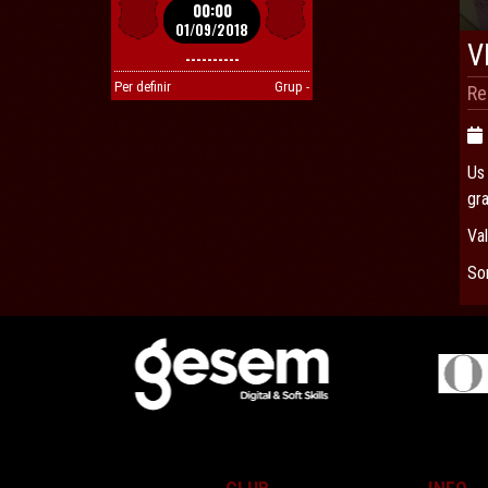
00:00
01/09/2018
V
----------
Per definir
Grup -
Re
Us
gr
Val
So