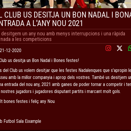
L CLUB US DESITJA UN BON NADAL I BON
NTRADA A L'ANY NOU 2021
 desitgem un any nou amb menys interrupcions i una ràpida
rnada a les competicions
21-12-2020
Club us desitja un Bon Nadal i Bones festes!
s del Club us volem desitjar que les festes Nadalenques que s'apropin l
sseu amb la millor companyia i aprop dels vostres. També us desitjem u
na entrada del nou any, 2021 amb ganes de poder tornar a competir i ten
 nostres jugadors i jugadores disputant partits i marcant molt gols.
t bones festes i feliç any Nou
ub Futbol Sala Eixample