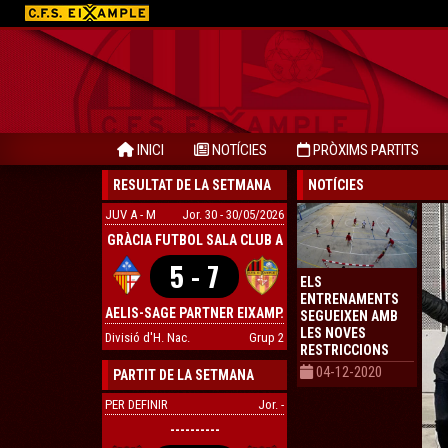
INICI
NOTÍCIES
PRÒXIMS PARTITS
RESULTAT DE LA SETMANA
NOTÍCIES
JUV A - M
Jor. 30 - 30/05/2026
GRÀCIA FUTBOL SALA CLUB A
5 - 7
ELS
ENTRENAMENTS
AELIS-SAGE PARTNER EIXAMP.
SEGUEIXEN AMB
LES NOVES
Divisió d'H. Nac.
Grup 2
RESTRICCIONS
04-12-2020
PARTIT DE LA SETMANA
PER DEFINIR
Jor. -
----------