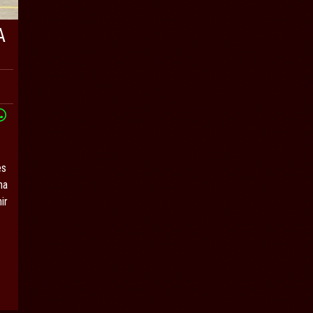
A
es
na
ir