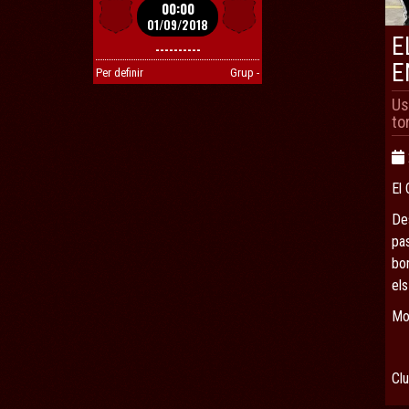
00:00
01/09/2018
E
----------
E
Per definir
Grup -
Us
to
El 
De
pa
bo
els
Mol
Cl