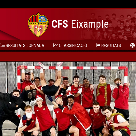
CFS
Eixample
RESULTATS JORNADA
CLASSIFICACIÓ
RESULTATS