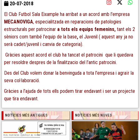
20-07-2018
El Club Futbol Sala Eixample ha arribat a un acord amb l'empresa
MECANOVIGA
, especialitzada en reparacions de patologies
estructurals per patrocinar
a tots els equips femenins,
tant els 2
sèniors com també l'equip de la base
,
el Juvenil ( aquest any ja no
serà cadet/juvenil i canvia de categoria).
Gràcies aquest acord el club ha tancat el patrocini que li quedava
per resoldre despres de la finalitzacio del l'antic patrocini.
Des del Club volem donar la benvinguda a tota l'empresa i agraïr la
seva col·laboració.
Gràcies a l'ajuda de tots ells podem tirar endavant i ser un projecte
que tira endavant.
NOTÍCIES MÉS ANTIGUES
NOTÍCIES MÉS NOVES