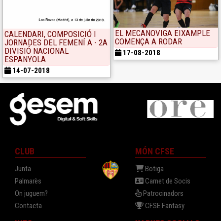
EL MECANOVIGA EIXAMPLE
CALENDARI, COMPOSICIÓ I
COMENÇA A RODAR
JORNADES DEL FEMENÍ A - 2A
DIVISIÓ NACIONAL
17-08-2018
ESPANYOLA
14-07-2018
CLUB
MÓN CFSE
Junta
Botiga
Palmarès
Carnet de Socis
On juguem?
Patrocinadors
Contacta
CFSE Fantasy