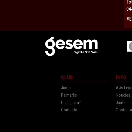
Tot
044
#E
CLUB
INFO
Junta
Avís Lega
Palmarès
Notícies
On juguem?
Junta
Contacta
Contact