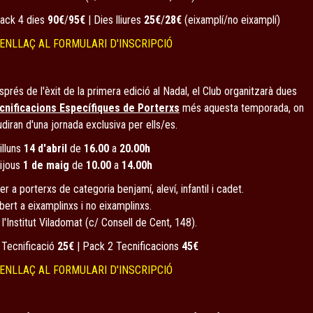
Pack 4 dies
90€
/
95€
| Dies lliures
25€
/
28€
(eixamplí/no eixamplí)
ENLLAÇ AL FORMULARI D'INSCRIPCIÓ
prés de l'èxit de la primera edició al Nadal, el Club organitzarà dues
cnificacions Específiques de Porterxs
més aquesta temporada, on
diran d'una jornada exclusiva per ells/es.
illuns
14 d'abril
de
16.00
a
20.00h
Dijous
1 de maig
de
10.00
a
14.00h
er a porterxs de categoria benjamí, aleví, infantil i cadet.
bert a eixamplinxs i no eixamplinxs.
 l'Institut Viladomat (c/ Consell de Cent, 148).
 Tecnificació
25€
| Pack 2 Tecnificacions
45€
ENLLAÇ AL FORMULARI D'INSCRIPCIÓ