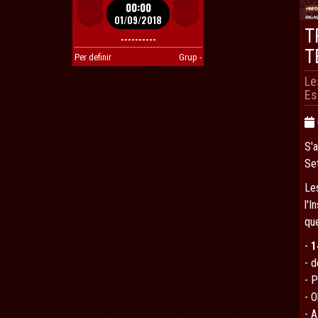
00:00
01/09/2018
T
----------
T
Per definir
Grup -
Le
Es
S'a
Se
Le
l'I
que
-
1
- 
- 
- O
- A