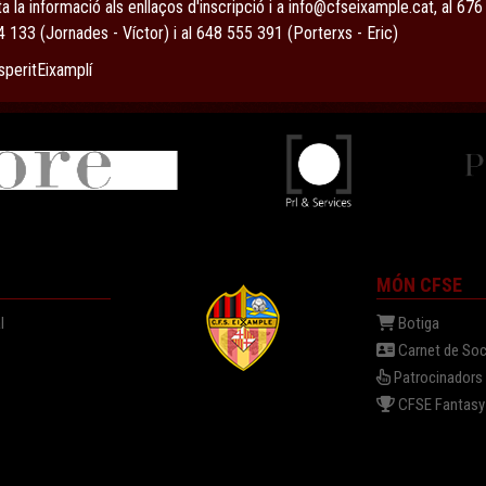
a la informació als enllaços d'inscripció i a
info@cfseixample.cat
,
al 676
 133 (Jornades - Víctor) i al 648 555 391 (Porterxs - Eric)
speritEixamplí
MÓN CFSE
l
Botiga
Carnet de Soc
Patrocinadors
a
CFSE Fantasy