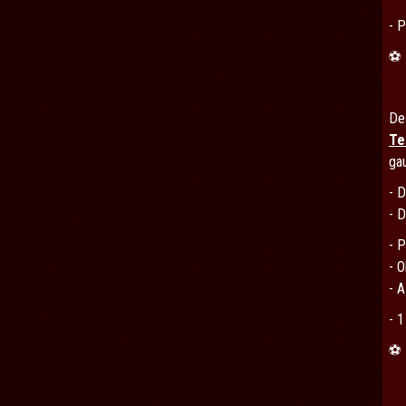
- 
⚽
Des
Te
gau
- D
- 
- P
- O
- A
- 1
⚽