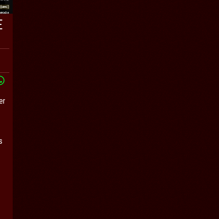
E
er
s