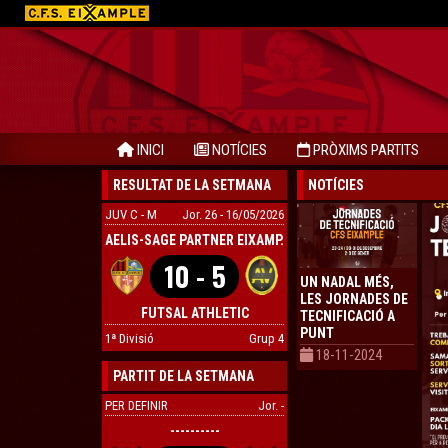
INICI
NOTÍCIES
PRÒXIMS PARTITS
RESULTAT DE LA SETMANA
NOTÍCIES
JUV C - M
Jor. 26 - 16/05/2026
AELIS-SAGE PARTNER EIXAMP.
10 - 5
UN NADAL MÉS,
LES JORNADES DE
FUTSAL ATHLETIC
TECNIFICACIÓ A
VILATORRA.
PUNT
1ª Divisió
Grup 4
18-11-2024
PARTIT DE LA SETMANA
PER DEFINIR
Jor. -
----------