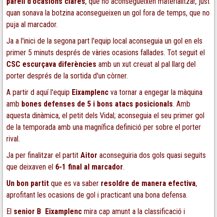
parell
d'ocasions
clares
, que no aconsegueixen materialitzar, just
quan sonava la botzina aconsegueixen un gol fora de temps, que no
puja al marcador.
Ja a l'inici de la segona part l'equip local aconseguia un gol en els
primer 5 minuts després de vàries ocasions fallades. Tot seguit el
CSC
escurçava
diferències
amb un xut creuat al pal llarg del
porter després de la sortida d'un còrner.
A partir d aquí l'equip
Eixamplenc
va tornar a engegar la màquina
amb
bones defenses de 5 i bons atacs posicionals
. Amb
aquesta dinàmica, el petit dels Vidal; aconseguia el seu primer gol
de la temporada amb una magnífica definició per sobre el porter
rival.
Ja per finalitzar el partit
Aitor
aconseguiria dos gols quasi seguits
que deixaven el
6-1 final al marcador
.
Un bon partit
que es va saber
resoldre de manera efectiva
,
aprofitant les ocasions de gol i practicant una bona defensa.
El
senior
B
Eixamplenc
mira cap amunt a la classificació i