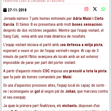
reafirma com a candidat a l’ascens
27-11-2018
Jornada número 7 pels homes entrenats per
Adria Muixi i Cinto
García
. El Sènior B es presentava amb molt
bones sensacion
s
després de dos victòries seguides. Mentre que l’equip visitant, el
Sang Culé, venia amb una mala dinàmica de resultats.
L'equip visitant iniciava el partit amb u
na defensa a mitja pista
,
esperant a veure el joc de l'equip vermell-i-negre. Al cap de 3
minuts de partit l'Aitor avançava als locals amb un xut exterior
impossible de parar per part del porter visitant.
A partir d'aquests minuts
CSC
imposa una
pressió a tota la pista
que fa patir als homes comandats per
Muixí
.
En una d'aquestes pressions altes, l'equip local és capaç de sortir-
ne i aconsegueix un
gol
al segon pal de
Johan
, que marcava contra
el seu exequip.
Ja quan la primera part finalitzava, els
visitants
, disposen d'un