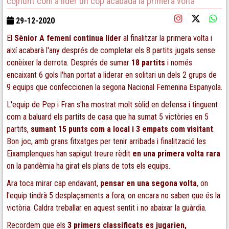
cojnunt com a lider un cop acabada la primera volta
29-12-2020
El
Sènior A femení continua líder
al finalitzar la primera volta i
així acabarà l'any després de completar els 8 partits jugats sense
conèixer la derrota. Després de sumar
18 partits
i només
encaixant 6 gols l'han portat a liderar en solitari un dels 2 grups de
9 equips que confeccionen la segona Nacional Femenina Espanyola.
L'equip de Pep i Fran s'ha mostrat molt sòlid en defensa i tinguent
com a baluard els partits de casa que ha sumat 5 victòries en 5
partits,
sumant 15 punts com a local i 3 empats com visitant
.
Bon joc, amb grans fitxatges per tenir arribada i finalització les
Eixamplenques han sapigut treure rèdit
en una primera volta rara
on la pandèmia ha girat els plans de tots els equips.
Ara toca mirar cap endavant,
pensar en una segona volta
, on
l'equip tindrà 5 desplaçaments a fora, on encara no saben que és la
victòria. Caldra treballar en aquest sentit i no abaixar la guàrdia.
Recordem que els
3 primers classificats es jugarien,