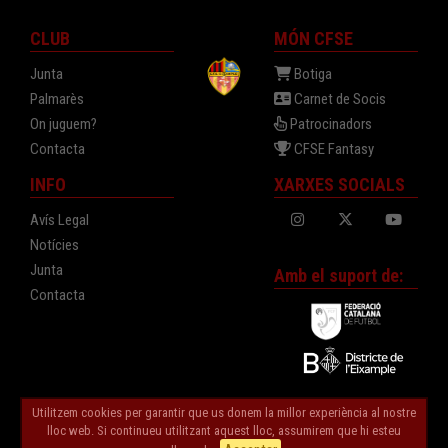
CLUB
MÓN CFSE
Junta
Botiga
Palmarès
Carnet de Socis
On juguem?
Patrocinadors
Contacta
CFSE Fantasy
INFO
XARXES SOCIALS
Avís Legal
Notícies
Junta
Amb el suport de:
Contacta
Utilitzem cookies per garantir que us donem la millor experiència al nostre
lloc web. Si continueu utilitzant aquest lloc, assumirem que hi esteu
© 2026 Pàgina Oficial CFS Eixample - Tots els drets reservats