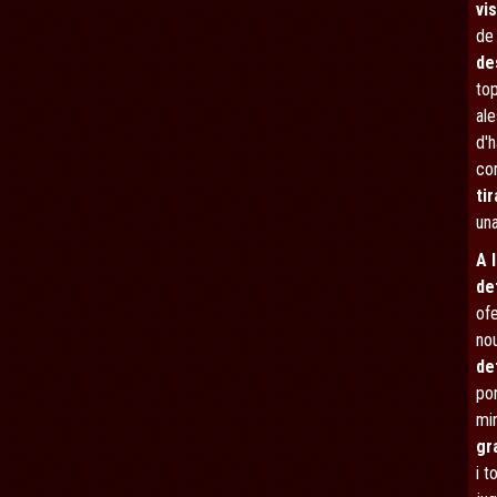
vi
de
de
top
al
d'h
co
tir
un
A 
de
ofe
nou
de
por
mi
gr
i t