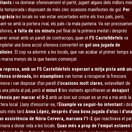
sitants
i va dominar ofensivament el partit, jugant alguns dels millors mi
 la temporada i disposant de més cinc ocasions manifestes de gol.
Per
sgràcia
les locals no van estar encertades entre els tres pals, però,
ant-se amb la portera rival, els pals i la mala punteria. Va ser precisame
eshores,
a falta de sis minuts
pel final de la primera meitat i després
aver avisat amb un parell de contracops, quan el
FS Castelldefels
va
mpletar una bona acció ofensiva convertint en
gol una jugada de
alínies
. El cop va adormir a les locals, que van acabar el primer temps
a marxa menys de la que havien començat.
la represa, amb un FS Castelldefels esperant a mitja pista amb un
fensa ordenada,
les
eixamplines
van tornar a recuperar la frescura
nsiva i van disposar d'un parell d'
ocasions molt clares
, estavellant de
 una pilota al pal, però al
minut 8
les visitants aprofitaven un
desajust
fensiu per marcar el 0-2
amb un bon xut creuat en un mà a mà amb la
tera local. Lluny d'ensorrar-se, l'
Eixample va seguir-ho intentant
i do
nuts més tard
Anna López, després d'una bona jugada d'atac i d'un
an assistència de Núria Cervera, marcava l'1-2
que reactivava el par
ornava a donar vida a les locals.
Quan més a prop de l'empat estaven