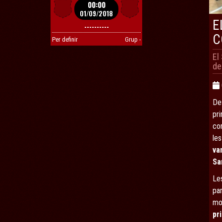
00:00
01/09/2018
E
----------
C
Per definir
Grup -
El
de
Des
pri
con
les
va
Sa
Les
par
mol
pr