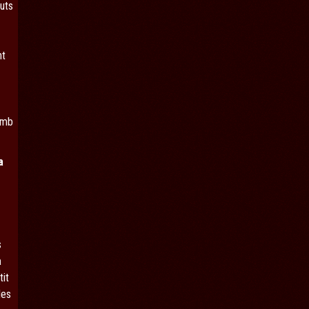
nuts
nt
 amb
a
s
a
tit
les