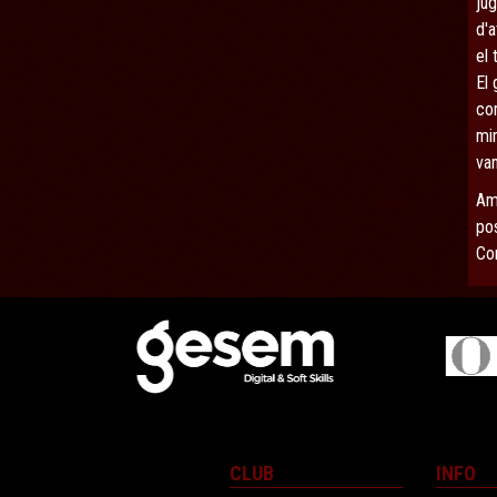
ju
d'a
el 
El 
com
min
van
Am
pos
Con
CLUB
INFO