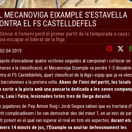
L MECANOVIGA EIXAMPLE S'ESTAVELLA
ONTRA EL FS CASTELLDEFELS
 Sènior A Femení perd el primer partit de la temporada a casa i
ixa escapar el liderat de la lliga
02-04-2019
prés d'encadenar quatre victòries seguides al campionat i col·locar-se
meres a la classificació, el Mecanoviga Eixample va perdre 1-3 dissabte
tra el FS Castelldefels, quart classificat de la lliga i equip que ja va vèn
 barcelonines a la primera volta.
Abans de l'inici del partit, les locals
n sortir a la pista amb una pancarta dedicada a les seves compan
ra, Laia i Yaiza, lesionades totes tres de llarga duració.
 jugadores de Pep Antoni Roig i Jordi Segura sabien que es tractaria d
tit complicadíssim i ho van demostrar des del minut 1, en un inici de part
t potent en el qual van superar el rival en tots els aspectes;
durant els
imers 14 minuts de joc, l'Eixample va anul·lar defensivament les