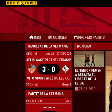
INICI
NOTÍCIES
PRÒXIMS PARTITS
RESULTAT DE LA SETMANA
NOTÍCIES
SÈ C - M
Jor. 26 - 17/05/2026
AELIS-SAGE PARTNER EIXAMP.
3 - 0
EL SÈNIOR FEMENÍ
A ASSALTA EL
VITO SPORT ATLÈTIC LES CO.
LIDERAT DE LA
LLIGA
3ª Divisió
Grup 9
25-03-2019
PARTIT DE LA SETMANA
PER DEFINIR
Jor. -
----------