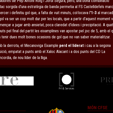
gadores de Pep Antoni Roig i Jordi Segura, però, una bona combinació
tac sorgida d'una estratègia de banda permetia al FS Castelldefels mar
tercer i definitiu gol que, a falta de vuit minuts, col·locava l
'1-3
al marcad
gol va ser un cop molt dur per les locals, que a partir d'aquest moment 
ençar a jugar amb ansietat, poca claredat d'idees i precipitació. A qua
uts pel final del partit les eixamplines van apostar pel joc de 5, amb el 
 tenir dues molt bones ocasions de gol que no van saber materialitzar.
b la derrota, el Mecanoviga Eixample
perd el liderat
i cau a la segona
ició, empatat a punts amb el Xaloc Alacant i a dos punts del CD La
cordia, de nou líder de la lliga.
MÓN CFSE