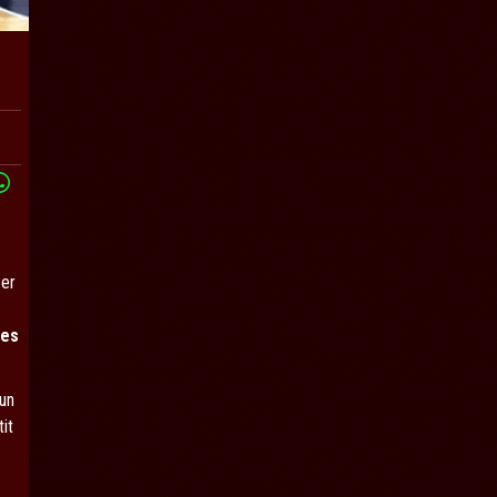
cer
yes
'un
it