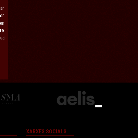
car
or.
van
tre
qual
XARXES SOCIALS