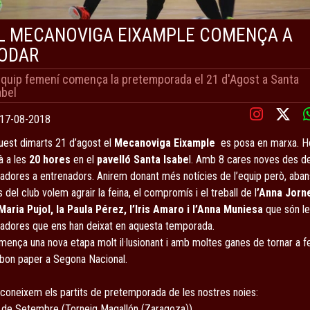
L MECANOVIGA EIXAMPLE COMENÇA A
ODAR
equip femení comença la pretemporada el 21 d'Agost a Santa
abel
17-08-2018
uest dimarts 21 d’agost el
Mecanoviga Eixample
es posa en marxa. H
à a les
20 hores
en el
pavelló Santa Isabe
l. Amb 8 cares noves des d
gadores a entrenadors. Anirem donant més notícies de l’equip però, aban
 del club volem agrair la feina, el compromís i el treball de l
’Anna Jorne
 Maria Pujol, la Paula Pérez, l’Iris Amaro i l’Anna Muniesa
que són l
gadores que ens han deixat en aquesta temporada.
mença una nova etapa
molt il·lusionant i amb moltes ganes de tornar a f
 bon paper a Segona Nacional.
 coneixem els partits de pretemporada de les nostres noies:
1 de Setembre (Torneig Magallón (Zaragoza))