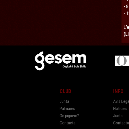
- 
- 
L
’
(L
CLUB
INFO
Junta
Avís Lega
Palmarès
Notícies
On juguem?
Junta
Contacta
Contact