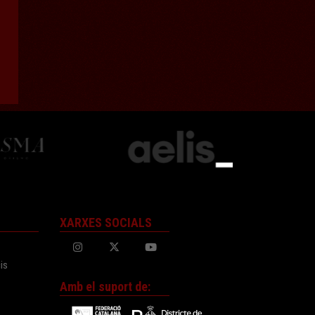
XARXES SOCIALS
is
Amb el suport de: