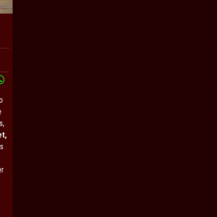
o
e
s,
t,
es
er