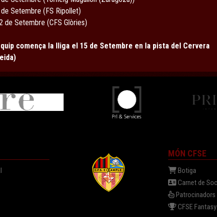
8 de Setembre (FS Ripollet)
12 de Setembre (CFS Glòries)
equip comença la lliga el 15 de Setembre en la pista del Cervera
leida)
MÓN CFSE
l
Botiga
Carnet de Soc
Patrocinadors
a
CFSE Fantasy