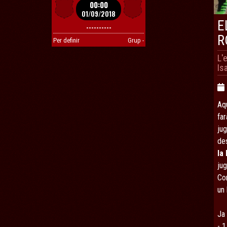
00:00
01/09/2018
E
----------
R
Per definir
Grup -
L'
Is
Aq
far
ju
des
la
ju
Co
un
Ja
- 