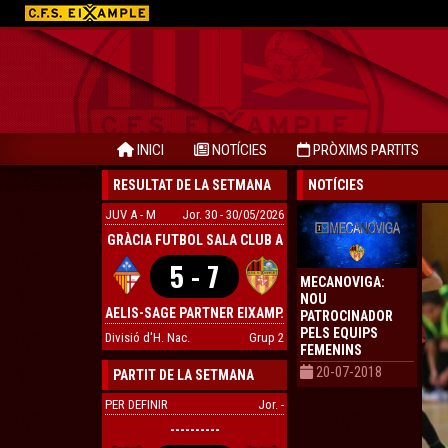
INICI
NOTÍCIES
PRÒXIMS PARTITS
RESULTAT DE LA SETMANA
NOTÍCIES
JUV A - M
Jor. 30 - 30/05/2026
GRÀCIA FUTBOL SALA CLUB A
5 - 7
MECANOVIGA:
NOU
AELIS-SAGE PARTNER EIXAMP.
PATROCINADOR
PELS EQUIPS
Divisió d'H. Nac.
Grup 2
FEMENINS
20-07-2018
PARTIT DE LA SETMANA
PER DEFINIR
Jor. -
----------