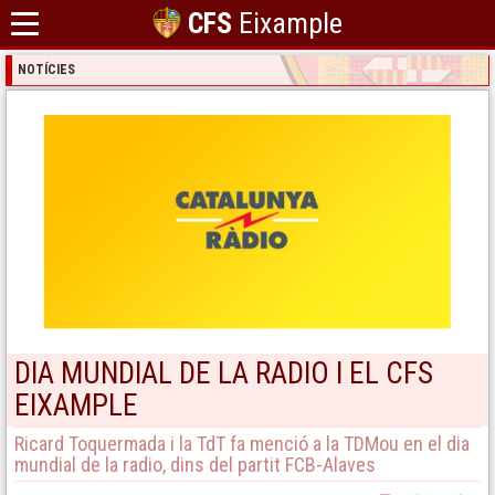
CFS
Eixample
NOTÍCIES
DIA MUNDIAL DE LA RADIO I EL CFS
EIXAMPLE
Ricard Toquermada i la TdT fa menció a la TDMou en el dia
mundial de la radio, dins del partit FCB-Alaves