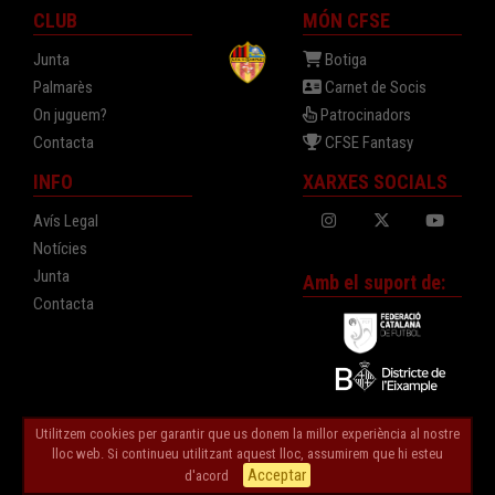
CLUB
MÓN CFSE
Junta
Botiga
Palmarès
Carnet de Socis
On juguem?
Patrocinadors
Contacta
CFSE Fantasy
INFO
XARXES SOCIALS
Avís Legal
Notícies
Junta
Amb el suport de:
Contacta
Utilitzem cookies per garantir que us donem la millor experiència al nostre
lloc web. Si continueu utilitzant aquest lloc, assumirem que hi esteu
© 2026 Pàgina Oficial CFS Eixample - Tots els drets reservats
Acceptar
d'acord