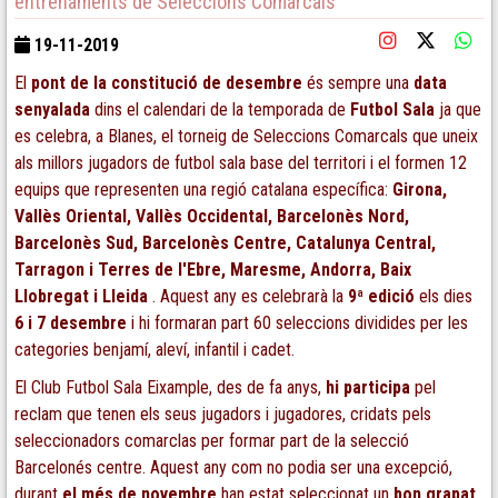
entrenaments de Seleccions Comarcals
19-11-2019
El
pont de la constitució de desembre
és sempre una
data
senyalada
dins el calendari de la temporada de
Futbol
Sala
ja que
es celebra, a Blanes, el torneig de Seleccions Comarcals que uneix
als millors jugadors de futbol sala base del territori i el formen 12
equips que representen una regió catalana específica:
Girona,
Vallès Oriental, Vallès Occidental, Barcelonès Nord,
Barcelonès Sud, Barcelonès Centre, Catalunya Central,
Tarragon i Terres de l'Ebre, Maresme, Andorra, Baix
Llobregat i Lleida
. Aquest any es celebrarà la
9ª edició
els dies
6 i 7 desembre
i hi formaran part 60 seleccions dividides per les
categories benjamí, aleví, infantil i cadet.
El Club Futbol Sala Eixample, des de fa anys,
hi participa
pel
reclam que tenen els seus jugadors i jugadores, cridats pels
seleccionadors comarclas per formar part de la selecció
Barcelonés centre. Aquest any com no podia ser una excepció,
durant
el més de novembre
han estat seleccionat un
bon grapat