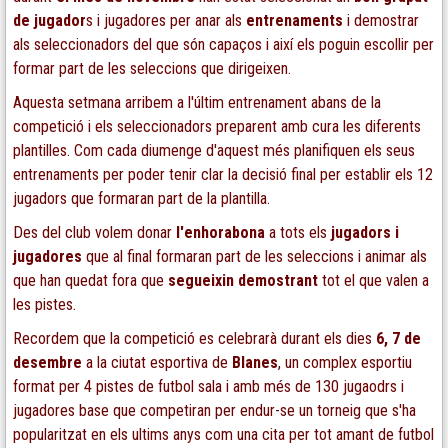
de jugador
s i jugadores per anar als
entrenaments
i demostrar
als seleccionadors del que són capaços i així els poguin escollir per
formar part de les seleccions que dirigeixen.
Aquesta setmana arribem a l'últim entrenament abans de la
competició i els seleccionadors preparent amb cura les diferents
plantilles. Com cada diumenge d'aquest més planifiquen els seus
entrenaments per poder tenir clar la decisió final per establir els 12
jugadors que formaran part de la plantilla.
Des del club volem donar
l'enhorabona
a tots els
jugadors i
jugadores
que al final formaran part de les seleccions i animar als
que han quedat fora que
segueixin
demostrant
tot el que valen a
les pistes.
Recordem que la competició es celebrarà durant els dies
6, 7 de
desembre
a la ciutat esportiva de
Blanes
, un complex esportiu
format per 4 pistes de futbol sala i amb més de 130 jugaodrs i
jugadores base que competiran per endur-se un torneig que s'ha
popularitzat en els ultims anys com una cita per tot amant de futbol